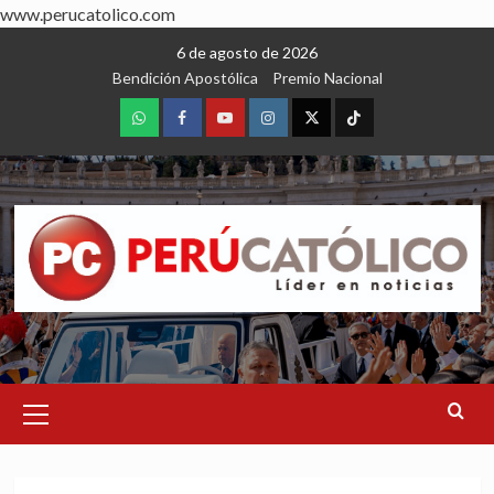
www.perucatolico.com
Skip
6 de agosto de 2026
to
Bendición Apostólica
Premio Nacional
content
WhatsApp
Facebook
Youtube
Instagram
X
TikTok
Primary
Menu