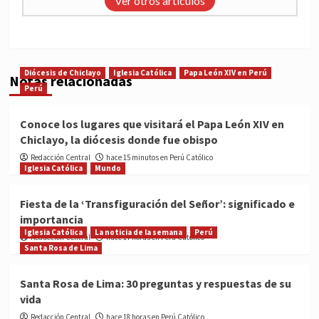
Ver otros artículos
Diócesis de Chiclayo
Iglesia Católica
Papa León XIV en Perú
Notas relacionadas
Perú
Conoce los lugares que visitará el Papa León XIV en
Chiclayo, la diócesis donde fue obispo
Redacción Central
hace 15 minutos en Perú Católico
Iglesia Católica
Mundo
Fiesta de la ‘Transfiguración del Señor’: significado e
importancia
Iglesia Católica
La noticia de la semana
Perú
Redacción Central
hace 17 horas en Perú Católico
Santa Rosa de Lima
Santa Rosa de Lima: 30 preguntas y respuestas de su
vida
Redacción Central
hace 18 horas en Perú Católico