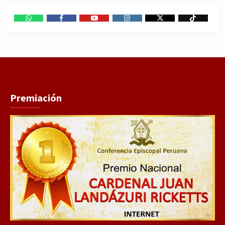
WhatsApp
Facebook
Youtube
Instagram
X
TikTok
Premiación