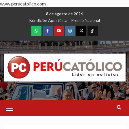
www.perucatolico.com
Skip
8 de agosto de 2026
to
Bendición Apostólica
Premio Nacional
content
WhatsApp
Facebook
Youtube
Instagram
X
TikTok
Primary
Menu