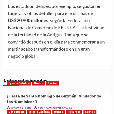
Los estadounidenses, por ejemplo, se gastan en
tarjetas y otros detalles para ese día más de
US$20.900 millones
, según la Federación
Nacional de Comercio de EE.UU. Así, la festividad
de la fertilidad de la Antigua Roma que se
convirtió después en el día para conmemorar a un
mártir acabó transformándose en un gran
negocio global.
Notas relacionadas
Iglesia Católica
Mundo
Santos
¡Fiesta de Santo Domingo de Guzmán, fundador de
los ‘Dominicos’!
Redacción Central
hace 4 horas en Perú Católico
Catequesis
Iglesia Católica
Mundo
Recursos
Santos