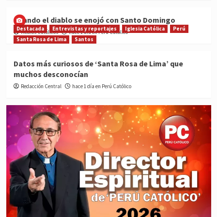
Cuando el diablo se enojó con Santo Domingo
Destacada
Entrevistas y reportajes
Iglesia Católica
Perú
Medios Católicos
hace 1 día en Perú Católico
Santa Rosa de Lima
Santos
Datos más curiosos de ‘Santa Rosa de Lima’ que
muchos desconocían
Redacción Central
hace 1 día en Perú Católico