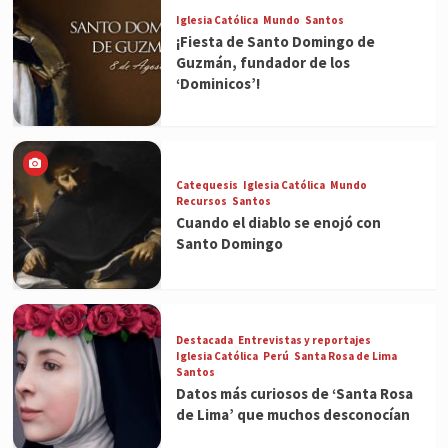
Iglesia Católica
Mundo
Santos
¡Fiesta de Santo Domingo de
Guzmán, fundador de los
‘Dominicos’!
Catequesis
Iglesia Católica
Mundo
Recursos
Santos
Cuando el diablo se enojó con
Santo Domingo
Destacada
Entrevistas y reportajes
Iglesia Católica
Perú
Santa Rosa de Lima
Santos
Datos más curiosos de ‘Santa Rosa
de Lima’ que muchos desconocían