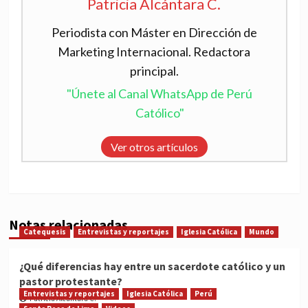
Patricia Alcántara C.
Periodista con Máster en Dirección de
Marketing Internacional. Redactora
principal.
"Únete al Canal WhatsApp de Perú
Católico"
Ver otros artículos
Notas relacionadas
Catequesis
Entrevistas y reportajes
Iglesia Católica
Mundo
¿Qué diferencias hay entre un sacerdote católico y un
pastor protestante?
Entrevistas y reportajes
Iglesia Católica
Perú
Patricia Alcántara C.