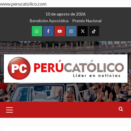
www.perucatolico.com
Skip
10 de agosto de 2026
to
Bendición Apostólica
Premio Nacional
content
WhatsApp
Facebook
Youtube
Instagram
X
TikTok
Primary
Menu