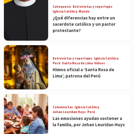
Catequesis
Entrevistas y reportajes
Iglesia Católica
Mundo
¿Qué diferencias hay entre un
sacerdote católico y un pastor
protestante?
Entrevistas y reportajes
Iglesia Católica
Perú
Santa Rosa de Lima
Videos
Himno oficial a ‘Santa Rosa de
Lima’, patrona del Perú
Columnistas
Iglesia Católica
Johan Leuridan Huys
Perú
Las emociones ayudan sostener a
la familia, por Johan Leuridan Huys